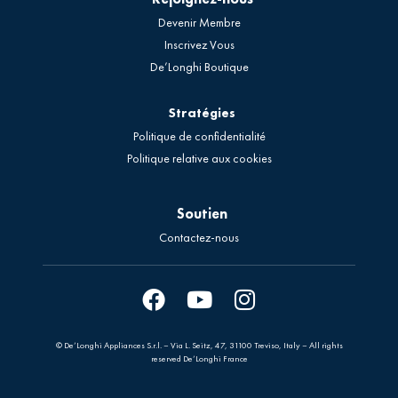
Devenir Membre
Inscrivez Vous
De’Longhi Boutique
Stratégies
Politique de confidentialité
Politique relative aux cookies
Soutien
Contactez-nous
© De’Longhi Appliances S.r.l. – Via L. Seitz, 47, 31100 Treviso, Italy – All rights
reserved De’Longhi France