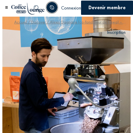
Devenir membre
Connexion
Accueil
/
Discover
/ Alexis Gagnaire (co-fondateur de Kawa) – Des cafés fermentés du Rwanda à ceux de Paris
Inscription