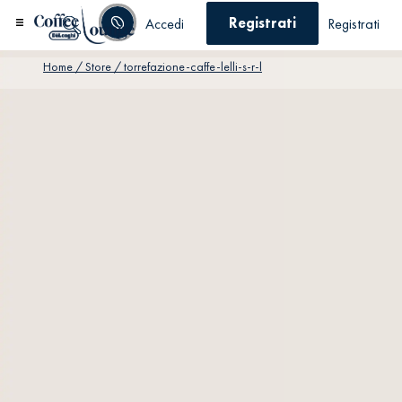
Registrati
Accedi
Registrati
Home
/ Store / torrefazione-caffe-lelli-s-r-l