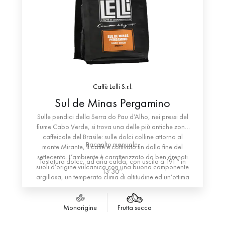
Caffè Lelli S.r.l.
Sul de Minas Pergamino
Sulle pendici della Serra do Pau d’Alho, nei pressi del
fiume Cabo Verde, si trova una delle più antiche zone
caffeicole del Brasile: sulle dolci colline attorno al
Raccolto manuale.
monte Mirante, il caffè è coltivato fin dalla fine del
settecento. L’ambiente è caratterizzato da ben drenati
Tostatura dolce, ad aria calda, con uscita a 191° in
suoli d’origine vulcanica con una buona componente
13’30’’.
argillosa, un temperato clima di altitudine ed un’ottima
insolazione durante il periodo della maturazione. Il
“Pergamino” è una selezione proveniente dalla prima
raccolta, fatta a maggio, e da quella principale che
Monorigine
Frutta secca
avviene generalmente tra giugno e luglio. Solo le