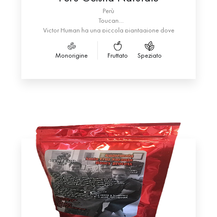
Perù
Toucan
Victor Human ha una piccola piantagione dove
coltiva un’Arabica con un varietale molto particolare,
il Geisha. Estremamente costoso è comunque ben
Monorigine
Fruttato
Speziato
giustificato dalla capacità di regalare emozioni
uniche. Human ha affinato e perfezionato la
lavorazione chiamata Naturale. Il caffè proposto,
perfetto nella selezione, ha una intensità aromatica
stupefacente, sentori di marmellata di pesche ed
albicocca, arancia candita e mandorle prorompono
in bocca dopo aver deliziato il naso con sentori di
fiori bianchi.
Lasciato raffreddare ricorda un liquore alle erbe. La
piantagione si trova nella regione di Junin nella parte
centrale del Perù.