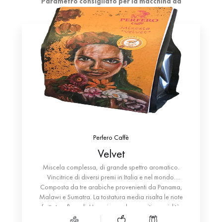
Parametro consigliato per la macchina da
caffè espresso:
macinatura fine.
Monorigine
Fruttato
Floreale
Perfero Caffè
Velvet
Miscela complessa, di grande spettro aromatico.
Vincitrice di diversi premi in Italia e nel mondo.
Composta da tre arabiche provenienti da Panama,
Malawi e Sumatra. La tostatura media risalta le note
fruttate e floreali. Una piacevole e positiva acidità
accompagna sentori di agrumi maturi. Differenti