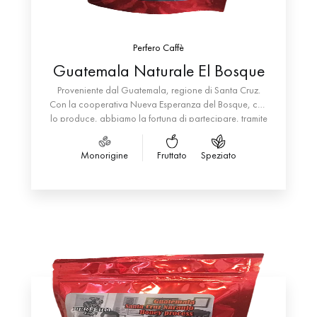
Perfero Caffè
Guatemala Naturale El Bosque
Proveniente dal Guatemala, regione di Santa Cruz.
Con la cooperativa Nueva Esperanza del Bosque, che
lo produce, abbiamo la fortuna di partecipare, tramite
la cooperativa Shadhilly di Fano, ad un progetto
solidale che ha portato a grandi risultati. Sia sul piano
Monorigine
Fruttato
Speziato
della qualità del prodotto, oggetto di numerose prove
ed esperimenti, eseguiti in campo che in torrefazione,
sia dal punto di vista sociale con il finanziamento delle
scuole elementari e medie e di una infermeria con
presenza di un medico. Il caffè proposto è un’Arabica,
varietale Pache lavorato con il sistema Pulped
Natural. Risulta di ottimo corpo, sentori di frutta a
guscio, cioccolata e marmellata di arance. Retrogusto
di cioccolato al latte. caffè molto particolare che da
ottimi risultati anche in espresso.