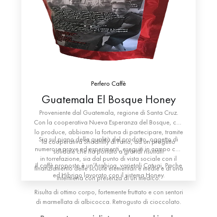
Perfero Caffè
Guatemala El Bosque Honey
Proveniente dal Guatemala, regione di Santa Cruz.
Con la cooperativa Nueva Esperanza del Bosque, che
lo produce, abbiamo la fortuna di partecipare, tramite
Sia sul piano della qualità del prodotto, oggetto di
la cooperativa Shadhilly di Fano, ad un progetto
numerose prove ed esperimenti, eseguiti in campo che
solidale che ha portato a grandi risultati.
in torrefazione, sia dal punto di vista sociale con il
Il caffè proposto è un’Arabica, varietali Catuai, Pache
finanziamento delle scuole elementari e medie e di una
ed Hibrigo lavorato con il sistema Honey.
infermeria con presenza di un medico.
Risulta di ottimo corpo, fortemente fruttato e con sentori
di marmellata di albicocca. Retrogusto di cioccolato.