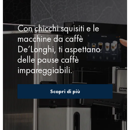
Con chicchi squisiti e le
macchine da caffè
De’Longhi, ti aspettano
delle pause caffè
impareggiabili.
Scopri di più