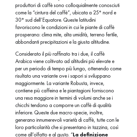
produttori di caffè sono colloquialmente conosciuti
come la “cintura del caffè”, ubicata a 25° nord e
30° sud dell’Equatore. Queste latitudini
favoriscono le condizioni in cui le piante di caffè
prosperano: clima mite, alta umidità, terreno fertile,
abbondanti precipitazioni e la giusta altitudine.
Considerato il più raffinato tra i due, il caffè
Arabica viene coltivato ad altitudini più elevate e
per un periodo di tempo più lungo, ottenendo come
risultato una variante ove i sapori si sviluppano
maggiormente. La variante Robusta, invece,
contiene più caffeina e le piantagioni forniscono
una resa maggiore in termini di volumi anche se i
chicchi tendono a comporre un caffè di qualità
inferiore. Queste due macro-specie, inoltre,
generano innumerevoli varietà di caffè, tutte con le
loro particolarità che si presentano in tazzina, così
come all’olfatto e al gusto. “
La definizione