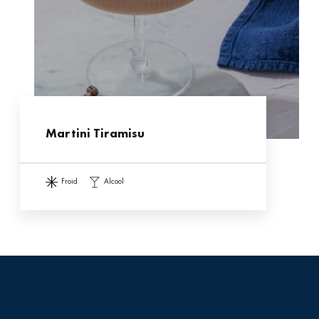
Martini Tiramisu
froid
alcool