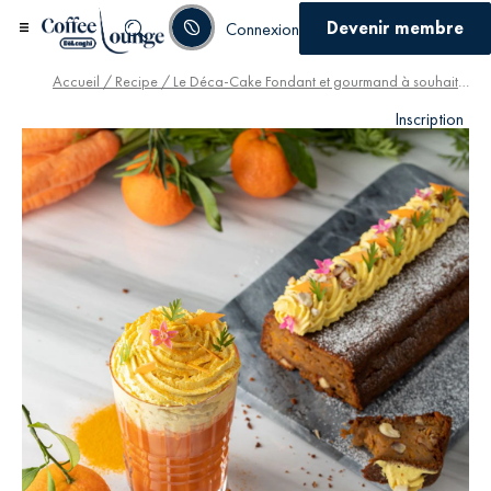
Devenir membre
Connexion
Accueil
/
Recipe
/ Le Déca-Cake Fondant et gourmand à souhait ! & Cocktail gourmand Carotte – Clémentine – Café déca
Inscription