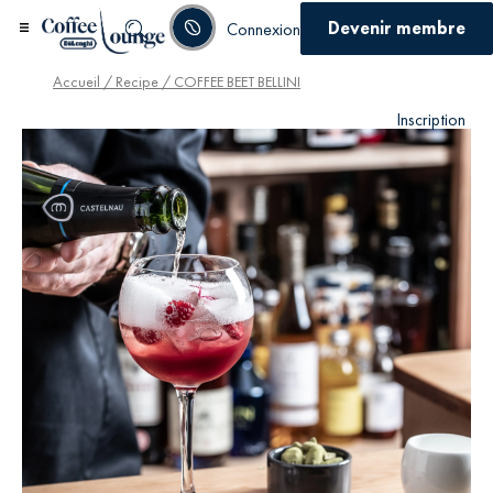
Devenir membre
Connexion
Accueil
/
Recipe
/ COFFEE BEET BELLINI
Inscription