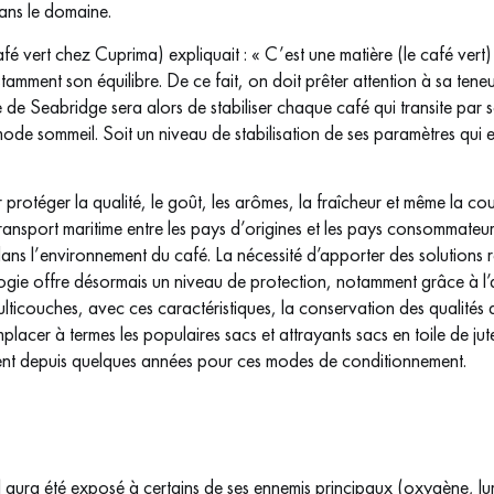
ans le domaine.
fé vert chez Cuprima) expliquait : « C’est une matière (le café vert
ment son équilibre. De ce fait, on doit prêter attention à sa teneur
 de Seabridge sera alors de stabiliser chaque café qui transite par 
 mode sommeil. Soit un niveau de stabilisation de ses paramètres qui
 protéger la qualité, le goût, les arômes, la fraîcheur et même la cou
transport maritime entre les pays d’origines et les pays consommate
ns l’environnement du café. La nécessité d’apporter des solutions 
logie offre désormais un niveau de protection, notamment grâce à l’a
lticouches, avec ces caractéristiques, la conservation des qualités 
placer à termes les populaires sacs et attrayants sacs en toile de ju
ptent depuis quelques années pour ces modes de conditionnement.
 aura été exposé à certains de ses ennemis principaux (oxygène, lum