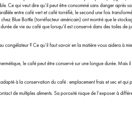
able. Ce qui veut dire qu’il peut être consommé sans danger après s
parallèle entre café vert et café torréfié, le second une fois transform
chez Blue Bottle (torréfacteur américain) ont montré que le stockag
durée de vie au café que lorsqu’il est conservé dans des toiles de jut
au congélateur ? Ce qu’il faut savoir en la matière vous aidera à 
métique, le café peut être conservé sur une longue durée. Mais il vieil
s adapté à la conservation du café : emplacement frais et sec et qui plu
ontact de multiples aliments. Sa porosité risque de l’exposer à différ