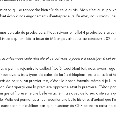
station qui se rapproche bien sûr de celle du vin. Mais c’est aussi pouvo
i font écho à nos engagements d’entrepreneurs. En effet, nous avons une 
mes de café de producteurs. Nous suivons en effet 4 producteurs avec no
d’Ethiopie qui ont été la base du Mélange vainqueur au concours 2021 or
 racontez-nous cette réussite et ce qui vous a poussé à participer à cet 
s a permis rejoindre le Collectif Café. Ceci étant fait, nous avons reg
ous avions trois types de cafés de forêts éthiopiens : nature, lavé et ho
ir de ce trio. Au premier test, c’était la bonne formule, même si je lui
 on s’est aperçu que la première approche était la première. C’était par
an gustatif, présente une belle vivacité, mais avec de la sucrosité sans 
e. Voilà qui permet aussi de raconter une belle histoire, d’autant que l’
extraction et n’oublions pas que le secteur du CHR est notre cœur de ci