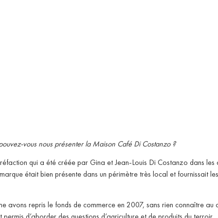
ouvez-vous nous présenter la Maison Café Di Costanzo ?
rréfaction qui a été créée par Gina et Jean-Louis Di Costanzo dans le
marque était bien présente dans un périmètre très local et fournissait le
me avons repris le fonds de commerce en 2007, sans rien connaître au 
permis d’aborder des questions d’agriculture et de produits du terroir.