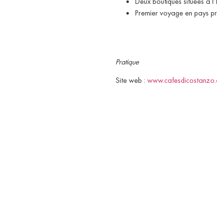
Deux boutiques situées à l’I
Premier voyage en pays pr
Pratique
Site web :
www.cafesdicostanzo