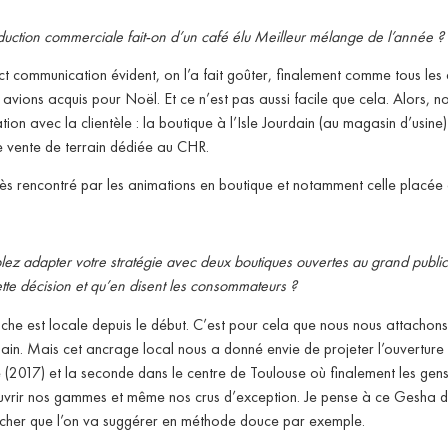
duction commerciale fait-on d’un café élu Meilleur mélange de l’année ?
t communication évident, on l’a fait goûter, finalement comme tous les
ions acquis pour Noël. Et ce n’est pas aussi facile que cela. Alors, n
ation avec la clientèle : la boutique à l’Isle Jourdain (au magasin d’usine
e vente de terrain dédiée au CHR.
 rencontré par les animations en boutique et notamment celle placée d
ez adapter votre stratégie avec deux boutiques ouvertes au grand public
te décision et qu’en disent les consommateurs ?
e est locale depuis le début. C’est pour cela que nous nous attachons
rdain. Mais cet ancrage local nous a donné envie de projeter l’ouverture
ne (2017) et la seconde dans le centre de Toulouse où finalement les gen
couvrir nos gammes et même nos crus d’exception. Je pense à ce Gesha d
 cher que l’on va suggérer en méthode douce par exemple.