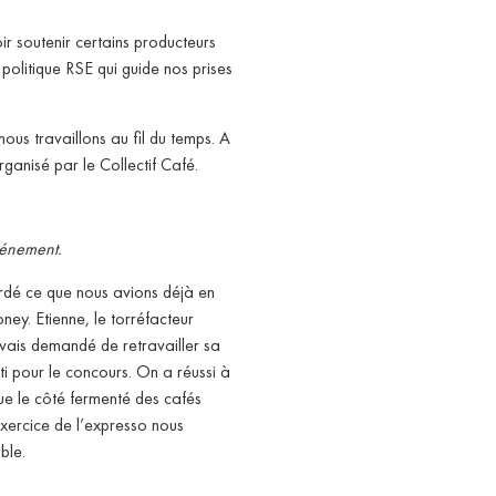
ir soutenir certains producteurs
politique RSE qui guide nos prises
us travaillons au fil du temps. A
ganisé par le Collectif Café.
événement.
ardé ce que nous avions déjà en
ney. Etienne, le torréfacteur
 avais demandé de retravailler sa
ti pour le concours. On a réussi à
que le côté fermenté des cafés
exercice de l’expresso nous
ble.