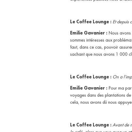
Le Coffee Lounge :
Et depuis 
Emilie Gavanier :
Nous avons ap
sommes intéresses aux problématiqu
faut, dans ce cas, pouvoir assurer
sachant que nous avons 1 000 cli
Le Coffee Lounge :
On a l’imp
Emilie Gavanier :
Pour ma part,
voyages dans des plantations de ca
cela, nous avons dû nous appuyer
Le Coffee Lounge :
Avant de no
le café, alors que vous avez un at