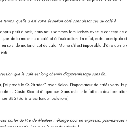
ce temps, quelle a été votre évolution côté connaissances du café ?
pris petit à petit, nous nous sommes familiarisés avec le concept de c
es de la machine à café et à l’extraction. En effet, notre principale cib
 un suivi du matériel cet du café. Même s’il est impossible d’être derri
ents.
ression que le café est long chemin d’apprentissage sans fin…
 j’ai passé le Q-Grader* avec Belco, l’importateur de cafés verts. Et p
fé du Costa Rica et d’Equateur. Sans oublier le fait que des formation b
 sur BBS (Barista Bartender Solutions).
us parler du titre de Meilleur mélange pour un expresso, pouvez-vous no
tachement particulier avec le monde viticole ?