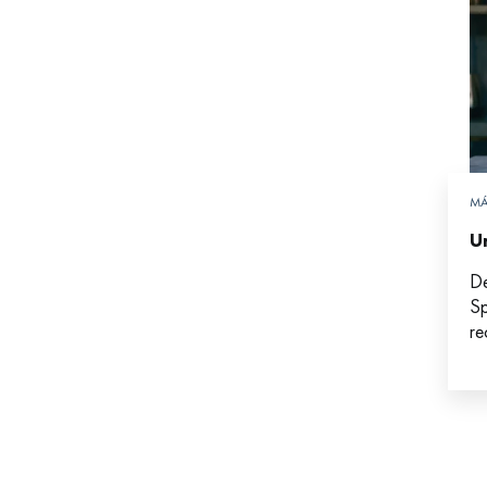
MÁ
U
De
Sp
re