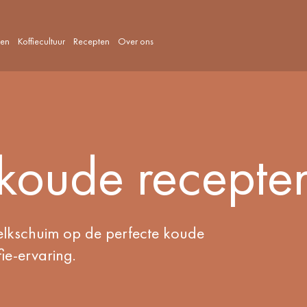
len
Koffiecultuur
Recepten
Over ons
 koude recepte
elkschuim op de perfecte koude
ie-ervaring.