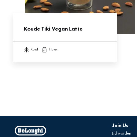
Koude Tiki Vegan Latte
koud
haver
Join Us
Lid worden