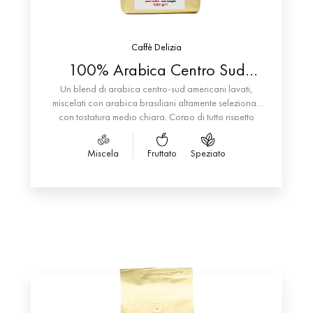
Caffè Delizia
100% Arabica Centro Sud
America “tostatura classica”
Un blend di arabica centro-sud americani lavati,
miscelati con arabica brasiliani altamente selezionati
con tostatura medio chiara. Corpo di tutto rispetto
nonostante la prevalenza di lavati, si presenta in tazza
con crematura fine e lucida di colore nocciola.
Miscela
Fruttato
Speziato
Note di dolcezza, amaro appena accennato e una
fresca e vivace acidità ben presente e mai fastidiosa.
Il suo aroma riporta sentori floreali e fruttati, cacao,
cereali e un leggero sentore di nocciola e spezie.