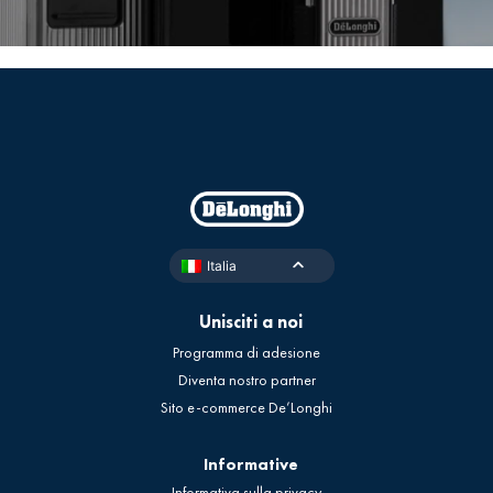
sia per il gusto classico che per il gusto gourmet. Un
caffè ottimo per il bar, per chi a casa non ha mai
tradito la moka o la tradizionale “napoletana”, ma
anche per chi preferisce le nuove tendenze: air-press,
french press, dripper, americana… insomma un caffè
per chi ama il caffè.
Italia
Unisciti a noi
Programma di adesione
Diventa nostro partner
Sito e-commerce De’Longhi
Informative
Informativa sulla privacy