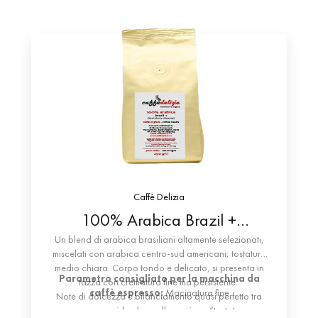
Caffè Delizia
100% Arabica Brazil +
“tostatura classica”
Un blend di arabica brasiliani altamente selezionati,
miscelati con arabica centro-sud americani;
tostatura
medio chiara.
Corpo tondo e delicato, si presenta in
Parametro consigliato per la macchina da
tazza con crematura fine ma persistente.
caffè espresso:
Macinatura fine
Note di dolcezza e bilanciamento quasi perfetto tra
amaro e acido che, nella versione “tostatura