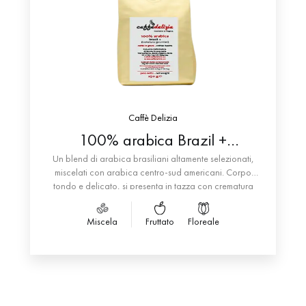
Caffè Delizia
100% arabica Brazil +
“tostatura gourmet”
Un blend di arabica brasiliani altamente selezionati,
miscelati con arabica centro-sud americani. Corpo
tondo e delicato, si presenta in tazza con crematura
fine e leggera.
Note di dolcezza e bilanciamento quasi perfetto tra
Miscela
Fruttato
Floreale
amaro e acido con una leggera prevalenza delle
sensazioni acidule nella versione “tostatura gourmet”.
Il suo aroma riporta sentori di malto, cereali, frutta
secca ed essiccata.