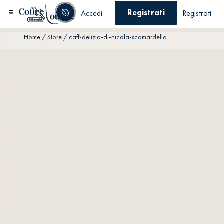
Registrati
Accedi
Registrati
Home
/ Store / caff-delizia-di-nicola-scamardella