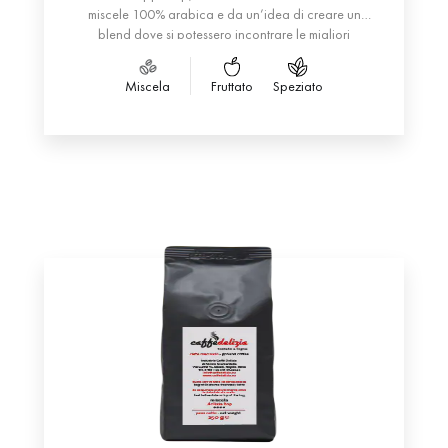
miscele 100% arabica e da un’idea di creare un
blend dove si potessero incontrare le migliori
caratteristiche dei tipi arabica con le migliori
caratteristiche dei tipi robusta di altissima qualità, una
Miscela
Fruttato
Speziato
sorta di rivisitazione della torrefazione tradizionale
napoletana.
La tostatura, per lo più tendente al biondo, consente
di preservare sentori e sapori inusuali.
Si presenta in tazza con crema finissima e leggera di
colore nocciola chiaro ed è dotata di corposità
complessa con amaro appena accennato e
un’acidità ben presente riconoscibile sin dall’aroma,
che presenta inoltre forti sentori floreali e leggere note
di cereali, pan tostato e caramello.
CAFFÈ DELIZIA