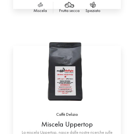
classica”, vede una lieve sensazione gustativa amara.
Il suo aroma riporta accenni di malto, cereali, cacao e
Miscela
Frutta secca
Speziato
pan tostato.
Caffè Delizia
Miscela Uppertop
La miscela Uppertop, nasce dalle nostre ricerche sulle