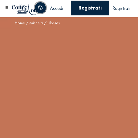
Registrati
Accedi
Registrati
Home
/
Miscela
/ Ulysses