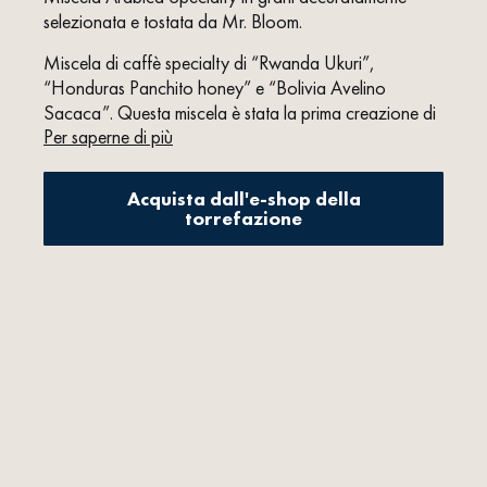
selezionata e tostata da Mr. Bloom.
Miscela di caffè specialty di “Rwanda Ukuri”,
“Honduras Panchito honey” e “Bolivia Avelino
Sacaca”. Questa miscela è stata la prima creazione di
Per saperne di più
Mr Bloom, per questo ha deciso di prendere il nome
dal famoso libro che James Joyce iniziò a scrivere a
Trieste, città natale di Mr Bloom.
Acquista dall'e-shop della
torrefazione