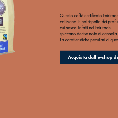
Questo caffè certificato Fairtrad
coltivano. E nel rispetto dei profumi
cui nasce. Infatti nel Fairtrade
spiccano decise note di cannella e
La caratteristiche peculiari di qu
rotondo. Una sensazione persisten
Certificazioni:
FAIRTRADE
Acquista dall'e-shop d
Parametro consigliato per
fine.