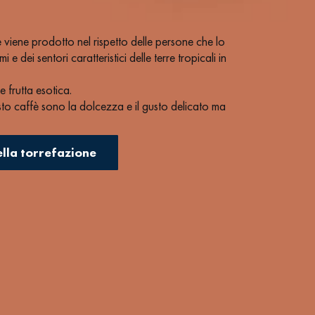
e viene prodotto nel rispetto delle persone che lo
 e dei sentori caratteristici delle terre tropicali in
 frutta esotica.
esto caffè sono la dolcezza e il gusto delicato ma
te e vellutata.
ella torrefazione
 la macchina da caffè espresso:
macinatura