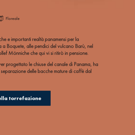
Floreale
iche e importanti realtà panamensi per la
a a Boquete, alle pendici del vulcano Barù, nel
lef Mönniche che qui vi si ritirò in pensione.
er progettato le chiuse del canale di Panama, ha
a separazione delle bacche mature di caffè dal
 ancora attualmente in uso in gran parte
ta Rica, immersi in una foresta tropicale dove il
ella torrefazione
lare microclima della zona donano ai caffè
vincere numerosi premi ai caffè di Finca Lerida, tra
on il GEISHA nel 2003 secondo la American
SCAA).