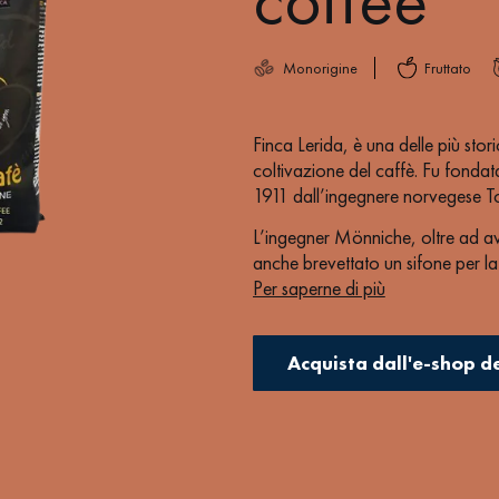
Monorigine
Fruttato
Finca Lerida, è una delle più stor
coltivazione del caffè. Fu fondat
1911 dall’ingegnere norvegese Tol
L’ingegner Mönniche, oltre ad av
anche brevettato un sifone per l
Per saperne di più
resto del raccolto, tale sistema è
dell’America Latina.
Siamo vicini al confine con il Cos
Acquista dall'e-shop d
territorio vulcanico e il partico
caratteristiche uniche tali da far 
cui “Miglior caffè al mondo” c
Specialty Coffee Association (