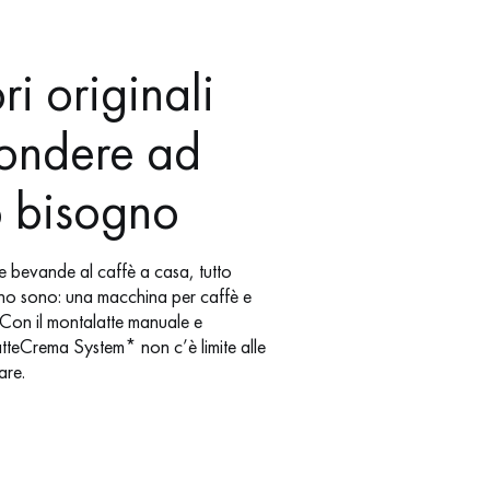
i originali
pondere ad
o bisogno
e bevande al caffè a casa, tutto
ogno sono: una macchina per caffè e
. Con il montalatte manuale e
LatteCrema System* non c’è limite alle
are.