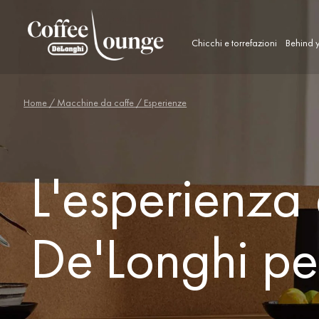
Chicchi e torrefazioni
Behind y
Home
/
Macchine da caffe
/ Esperienze
L'esperienza 
De'Longhi pe