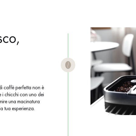
sco,
di caffè perfetta non è
e i chicchi con uno dei
rnire una macinatura
lla tua esperienza.