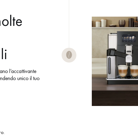
olte
li
no l’accattivante
rendendo unico il tuo
ro.