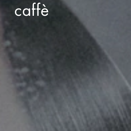
caffè