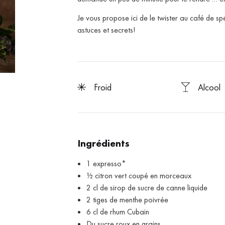
Je vous propose ici de le twister au café de 
astuces et secrets!
froid
Alcool
Ingrédients
1 expresso*
½ citron vert coupé en morceaux
2 cl de sirop de sucre de canne liquide
2 tiges de menthe poivrée
6 cl de rhum Cubain
Du sucre roux en grains