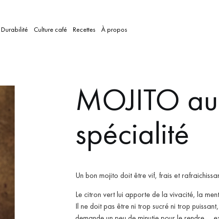
Durabilité
Culture café
Recettes
À propos
MOJITO au
spécialité
Un bon mojito doit être vif, frais et rafraichissan
Le citron vert lui apporte de la vivacité, la me
Il ne doit pas être ni trop sucré ni trop puissa
demande un peu de minutie pour le rendre … ex