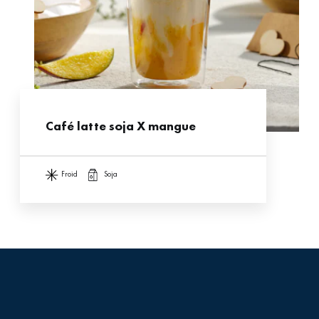
Café latte soja X mangue
froid
soja