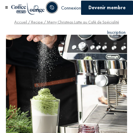
Devenir membre
Connexion
Accueil
/
Recipe
/ Merry Christmas Latte au Café de Spécialité
Inscription