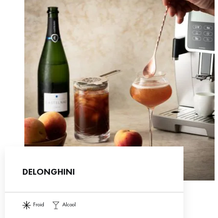
DELONGHINI
froid
alcool