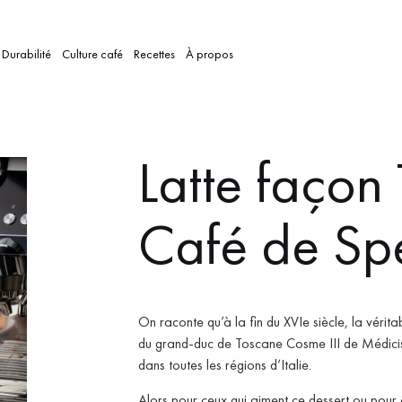
Durabilité
Culture café
Recettes
À propos
Latte façon
Café de Spé
On raconte qu’à la fin du XVIe siècle, la vérita
du grand-duc de Toscane Cosme III de Médici
dans toutes les régions d’Italie.
Alors pour ceux qui aiment ce dessert ou pour c