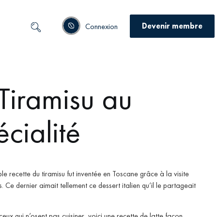
Devenir membre
Connexion
 Tiramisu au
cialité
ble recette du tiramisu fut inventée en Toscane grâce à la visite
s.
Ce dernier aimait tellement ce dessert italien qu’il le partageait
eux qui n’osent pas cuisiner, voici une recette de latte façon