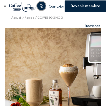
Devenir membre
Connexion
Accueil
/
Recipe
/ COFFEE EGGNOG
Inscription