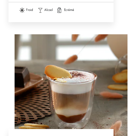
froid
alcool
ecrémé