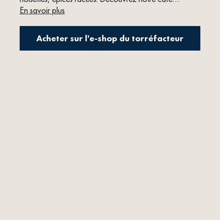
traçable et durable, intensément délicieux.
En savoir plus
Acheter sur l'e-shop du torréfacteur