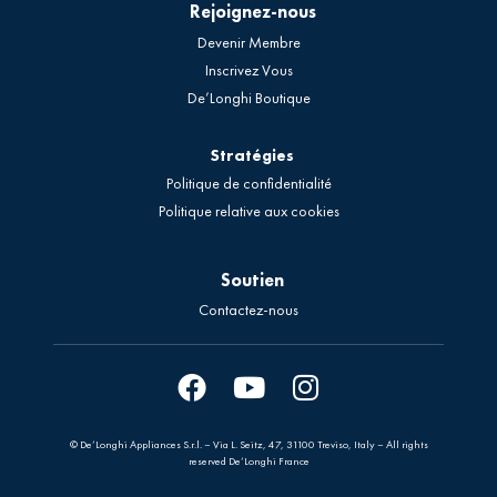
Rejoignez-nous
Devenir Membre
Inscrivez Vous
De’Longhi Boutique
Stratégies
Politique de confidentialité
Politique relative aux cookies
Soutien
Contactez-nous
© De’Longhi Appliances S.r.l. – Via L. Seitz, 47, 31100 Treviso, Italy – All rights
reserved De’Longhi France