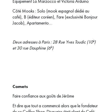
Equipement La Marzocco et Victoria Arduino
Côté Mooks : Solo (mook espagnol dédié au
café), B (éditeur coréen), Fare (exclusivité Bonjour
Jacob), Apartamento…
è
Deux adresses à Paris : 28 Rue Yves Toudic (10
)
è
et 30 rue Dauphine (6
)
Comets
Faire confiance aux goûts de Jérôme
Et dire que tout a commencé alors que le fondateur
de ce Coffee Shop-Disquaire était client de Café