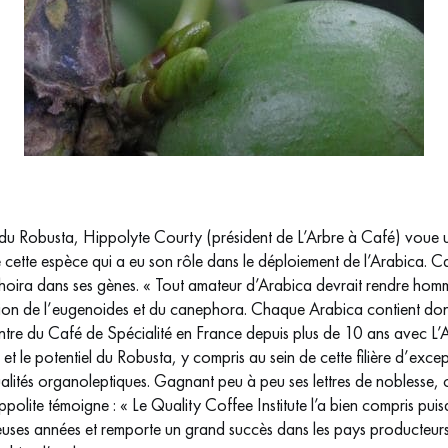
 du Robusta, Hippolyte Courty (président de L’Arbre à Café) voue u
 cette espèce qui a eu son rôle dans le déploiement de l’Arabica. C
phoira dans ses gènes. « Tout amateur d’Arabica devrait rendre hom
tion de l’eugenoides et du canephora. Chaque Arabica contient donc 
re du Café de Spécialité en France depuis plus de 10 ans avec L’Ar
et le potentiel du Robusta, y compris au sein de cette filière d’excep
qualités organoleptiques. Gagnant peu à peu ses lettres de noblesse, ce
Hyppolite témoigne : « Le Quality Coffee Institute l’a bien compris pu
uses années et remporte un grand succès dans les pays producteurs 