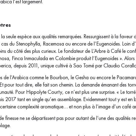
bica l’est largement.
utres
la seule espèce aux qualités remarquées. Ressurgissent à la faveur 
 cas du Stenophylla, Racemosa ou encore de l’Eugenoides. Loin d’
oins du côté des plus curieux. Le fondateur de L’Arbre à Café le con
cemosa, Finca Inmaculada en Colombie produit l’Eugenoides ». Alors
Liberica, depuis 2011, unique cultivé à Sao Tomé par Claudio Corallo
sues de l’Arabica comme le Bourbon, le Gesha ou encore le Pacamara
. Et pour tout dire, elle fait son chemin. La demande émanant des to
munauté. Pour Hippolyte Courty, ce n’est plus une surprise. « Le tor
s 2017 tant en single qu’en assemblage. Evidemment tout y est en bi
certaine complexité aromatique… et non plus à l’image d’un café amer
finesse ne se départissent pas pour autant de l’une des qualités rec
blage.