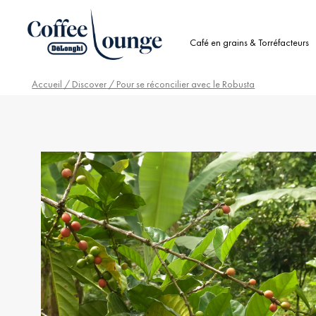
Café en grains & Torréfacteurs
Accueil
/
Discover
/ Pour se réconcilier avec le Robusta