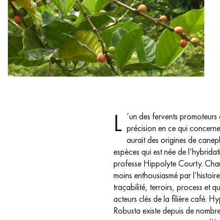
Exif_JPEG_PICTURE
L
’un des fervents promoteurs
précision en ce qui concerne
aurait des origines de cane
espèces qui est née de l’hybrida
professe Hippolyte Courty. Chant
moins enthousiasmé par l’histoire 
traçabilité, terroirs, process et 
acteurs clés de la filière café. 
Robusta existe depuis de nombre