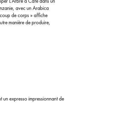
opper L’Arbre à Café dans un
anzanie, avec un Arabica
coup de corps » affiche
autre manière de produire,
t un expresso impressionnant de