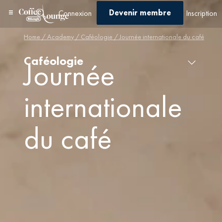
Devenir membre
Connexion
Inscription
Home
/
Academy
/
Caféologie
/ Journée internationale du café
Caféologie
Journée
internationale
du café