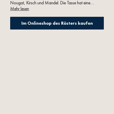
Nougat, Kirsch und Mandel. Die Tasse hat eine
mittlerere Crema und einem sanften Abgang. Wir
Mehr lesen
empfehlen die Zubereitung im Siebrtäger und
Herdkanne.
Im Onlineshop des Rösters kaufen