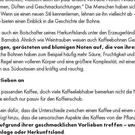
omen, Düften und Geschmacksrichtungen.“ Die Menschen haben sic
. Wenn sie einen neuen Stil kennenlernen, lehnen sie ihn vielleicht ab
bieten einen Einblick in die Geschichte der Bohne.
e auch ein Botschafter seines Herkunftslands unter den Erzeugerlände
t Barnabà. Ähnlich wie Weintrauben weisen auch Kaffeebohnen Ge
tigen, gerösteten und blumigen Noten auf, die von ihr
che Bohnen haben zum Beispiel häufig mehr Säure, Fruchtigkeit un
 Regel einen volleren Körper und eine größere Komplexität, mit eine
us Südostasien sind kräftig und rauchig.
rlieben an
 passenden Kaffee, doch viele Kaffeeliebhaber bemerken nicht die 
ee einfach nur passiv für den Koffeinschub.
tsein dafür, dass die Unterschiede zwischen einem Kaffee und eine
ügt hinzu, dass die sensorischen Aspekte des Kaffees von der Pfl
ufgrund ihrer geschmacklichen Vorlieben treffen – un
enlage oder Herkunftsland
.