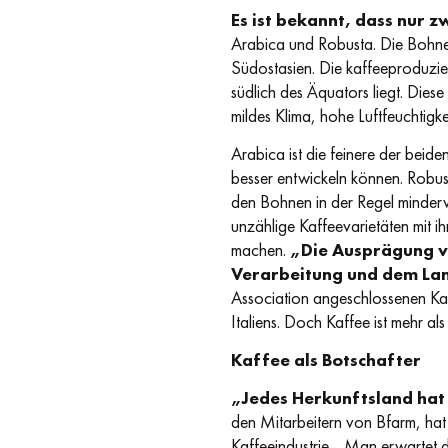
Es ist bekannt, dass nur
Arabica und Robusta. Die Bohne
Südostasien. Die kaffeeproduzie
südlich des Äquators liegt. Die
mildes Klima, hohe Luftfeuchtigk
Arabica ist die feinere der beid
besser entwickeln können. Robus
den Bohnen in der Regel minderw
unzählige Kaffeevarietäten mit 
machen.
„Die Ausprägung vo
Verarbeitung und dem La
Association angeschlossenen Kaf
Italiens. Doch Kaffee ist mehr als
Kaffee als Botschafter
„Jedes Herkunftsland ha
den Mitarbeitern von Bfarm, hat
Kaffeeindustrie. „Man erwartet di