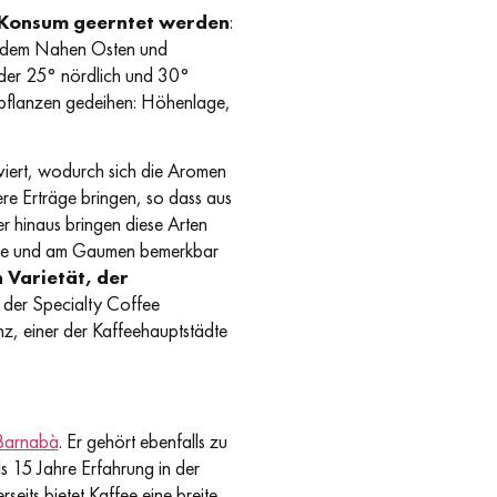
n Konsum geerntet werden
:
a, dem Nahen Osten und
 der 25° nördlich und 30°
eepflanzen gedeihen: Höhenlage,
iviert, wodurch sich die Aromen
re Erträge bringen, so dass aus
 hinaus bringen diese Arten
 Nase und am Gaumen bemerkbar
 Varietät, der
r der Specialty Coffee
z, einer der Kaffeehauptstädte
Barnabà
. Er gehört ebenfalls zu
s 15 Jahre Erfahrung in der
seits bietet Kaffee eine breite