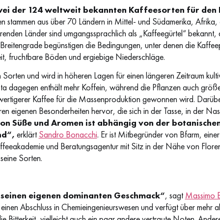
 zwei der 124 weltweit bekannten Kaffeesorten für de
n stammen aus über 70 Ländern in Mittel- und Südamerika, Afrik
renden Länder sind umgangssprachlich als „Kaffeegürtel“ bekannt,
se Breitengrade begünstigen die Bedingungen, unter denen die Kaff
eit, fruchtbare Böden und ergiebige Niederschläge.
en Sorten und wird in höheren Lagen für einen längeren Zeitraum kult
ta dagegen enthält mehr Koffein, während die Pflanzen auch größe
ertigerer Kaffee für die Massenproduktion gewonnen wird. Darüber
ihren eigenen Besonderheiten hervor, die sich in der Tasse, in der
n Süße und Aromen ist abhängig von der botanischen
nd“,
erklärt
Sandro Bonacchi
. Er ist Mitbegründer von Bfarm, eine
feeakademie und Beratungsagentur mit Sitz in der Nähe von Floren
 seine Sorten.
t seinen eigenen dominanten Geschmack“
, sagt
Massimo 
 einen Abschluss in Chemieingenieurswesen und verfügt über mehr al
e Bitterkeit, vielleicht auch ein paar andere vertraute Noten. Anderer