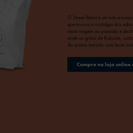
O Street Blend é um lote encorp
que invoca a nostalgia dos sabor
nesta viagem ao passado e desf
onde os grãos de Robusta, cuid
do aroma torrado com leves nota
amantes de café.
Compre na loja online 