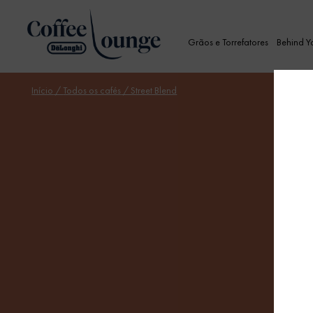
Grãos e Torrefatores
Behind Y
Início
/
Todos os cafés
/ Street Blend