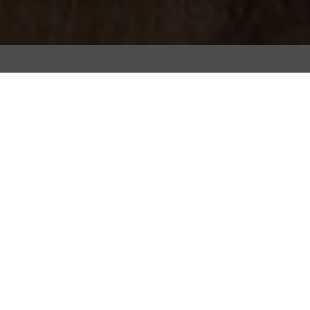
Fazer café como um barista é um ofício
especializado que gira em torno de três produtos
principais: café, água, e leite. A ciência por trás do
expresso é amplamente conhecida, e também já
abordámos a química da água, mas não demos ao
leite a voz que ele merece.
Naturalmente, quanto melhor for a qualidade dos
ingredientes utilizados, melhor será o resultado final.
Já compreendemos a importância do grão de café,
vamos ver agora o leite.