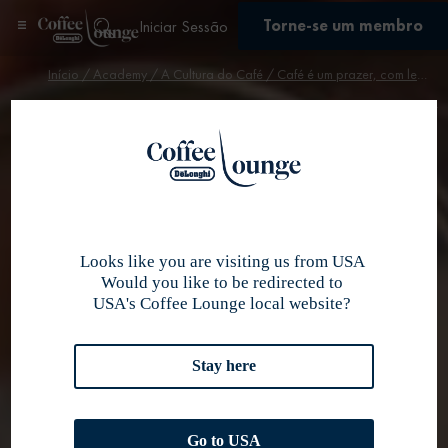
Torne-se um membro
Iniciar Sessão
Início
/
Academy
/
A Cultura do Café
/ Café é um prazer, com leite é amor
Se inscrever
A Cultura do Café
Café é um
prazer, com
leite é amor
Looks like you are visiting us from USA
Would you like to be redirected to
USA's Coffee Lounge local website?
Stay here
Go to USA