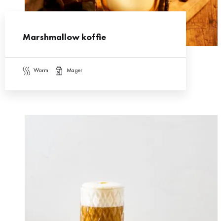
Marshmallow koffie
warm
mager