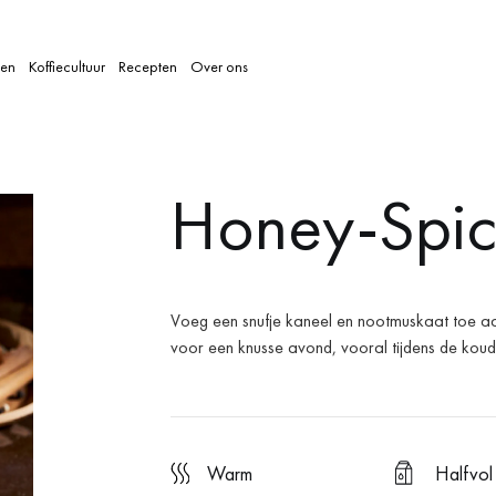
len
Koffiecultuur
Recepten
Over ons
Honey-Spic
Voeg een snufje kaneel en nootmuskaat toe aan
voor een knusse avond, vooral tijdens de ko
warm
Halfvol