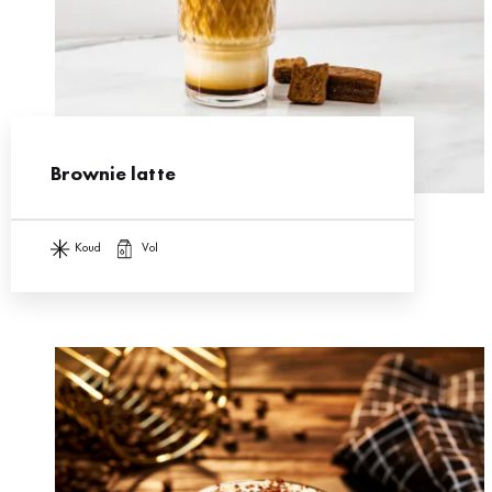
Brownie latte
koud
vol