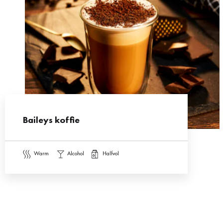
Baileys koffie
warm
alcohol
halfvol