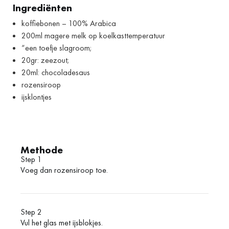
Ingrediënten
koffiebonen – 100% Arabica
200ml magere melk op koelkasttemperatuur
“een toefje slagroom;
20gr: zeezout;
20ml: chocoladesaus
rozensiroop
ijsklontjes
Methode
Step 1
Voeg dan rozensiroop toe.
Step 2
Vul het glas met ijsblokjes.