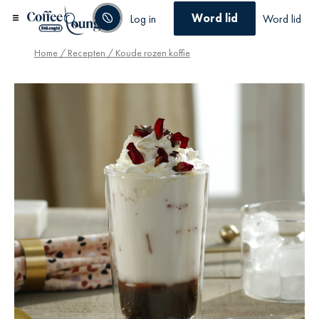
Word lid
Log in
Word lid
Home
/
Recepten
/ Koude rozen koffie