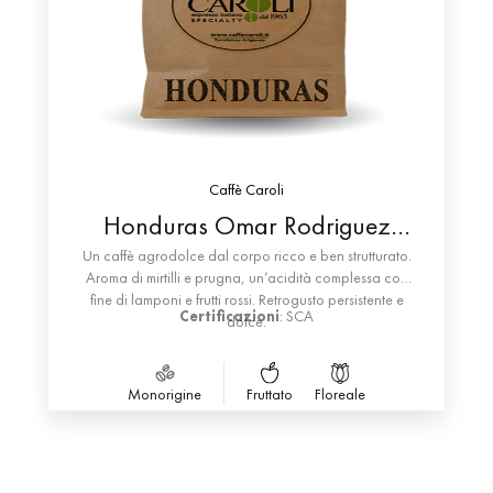
Caffè Caroli
Honduras Omar Rodriguez
Natural Specialty
Un caffè agrodolce dal corpo ricco e ben strutturato.
Aroma di mirtilli e prugna, un’acidità complessa con
fine di lamponi e frutti rossi. Retrogusto persistente e
Certificazioni
: SCA
dolce.
Monorigine
Fruttato
Floreale