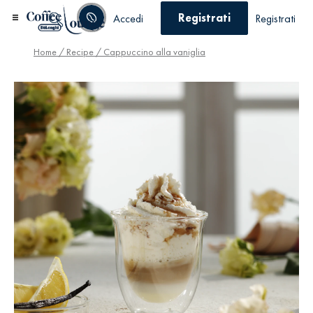
Registrati
Accedi
Registrati
Home
/
Recipe
/ Cappuccino alla vaniglia