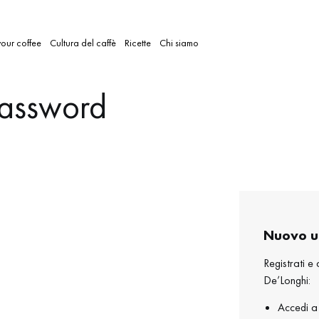
our coffee
Cultura del caffè
Ricette
Chi siamo
assword
Nuovo u
Registrati e 
De’Longhi:
Accedi a 