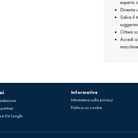
esperto d
Diventa u
Salva il t
suggerime
Ottieni sc
Accedi a 
macchine
oi
Informative
Informativa sulla privacy
 adesione
Politica sui cookie
 partner
ce De’Longhi