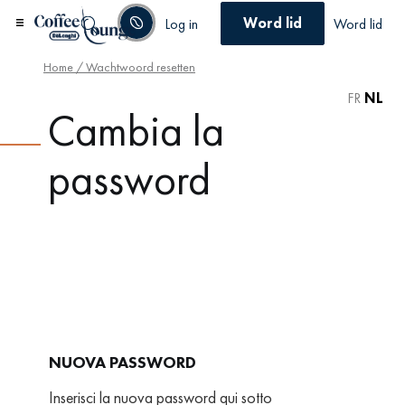
Word lid
Log in
Word lid
Home
/ Wachtwoord resetten
FR
NL
Cambia la
password
NUOVA PASSWORD
Inserisci la nuova password qui sotto