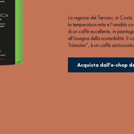
La regione del Tarrazu, in Costa Ri
la temperatura mite e l’umidità co
di un caffè eccellente, in piantag
all’insegna della sostenibilità. I
Trismoka”, è un caffè aristocrat
retrogusto prolungato ricorda il 
Fine acidità, che esprime note di 
Acquista dall'e-shop d
Certificazioni
: Fairtrade