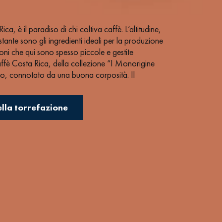
ca, è il paradiso di chi coltiva caffè. L’altitudine,
stante sono gli ingredienti ideali per la produzione
ioni che qui sono spesso piccole e gestite
l caffè Costa Rica, della collezione “I Monorigine
ico, connotato da una buona corposità. Il
cacao fondente e le spezie.
agrumi amabili.
ella torrefazione