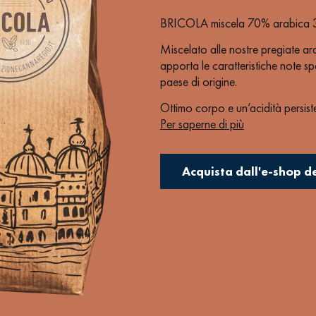
BRICOLA miscela 70% arabica 
Miscelato alle nostre pregiate a
apporta le caratteristiche note s
paese di origine.
Ottimo corpo e un’acidità persist
Per saperne di più
Ne consigliamo l’utilizzo in abbi
Acquista dall'e-shop d