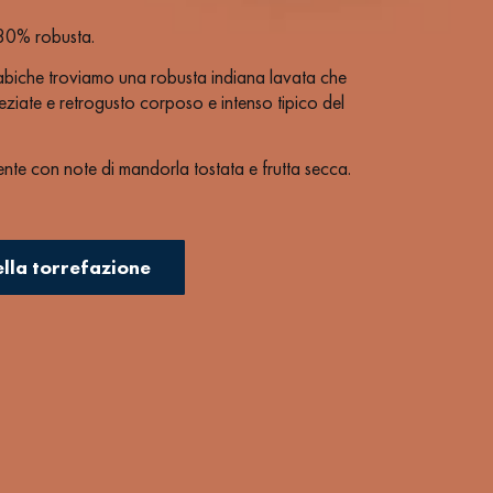
30% robusta.
rabiche troviamo una robusta indiana lavata che
peziate e retrogusto corposo e intenso tipico del
ente con note di mandorla tostata e frutta secca.
namento a bevande a base di latte.
ella torrefazione