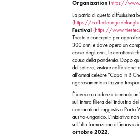
Organization
(
https://www.
La patria di questa diffusissima 
(
https://coffeelounge.delonghi.
Festival
(
https://www.triestecof
Trieste e concepito per approfond
300 anni e dove opera un compar
corso degli anni, le caratteristic
causa della pandemia. Dopo quella
del settore, visitare caffè storici
all’ormai celebre “Capo in B Champ
rigorosamente in tazzina traspar
È invece a cadenza biennale un’al
sull’intera filiera dell’industria 
continenti nel suggestivo Porto Ve
austro-ungarico. L’iniziativa no
sull’alta formazione e l’innovaz
ottobre 2022.