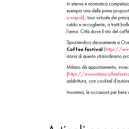
In eterna e aromatica competizio
esempio una delle prime propost
a-napoli
), tour virtuale dei pri
caldo e accogliente, a tratti bol
l’anno. Città dove il rito del caf
Spostandoci decisamente a Ove
Coffee Festival
(
https://www
storia di questo straordinario pr
Milano dà appuntamento, invec
(
https://www.milancoffeefestiv
addirittura, con cocktail d’autor
Insomma, le occasioni per bere