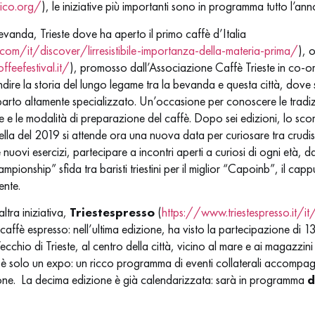
ico.org/
), le iniziative più importanti sono in programma tutto l’ann
bevanda, Trieste dove ha aperto il primo caffè d’Italia
com/it/discover/lirresistibile-importanza-della-materia-prima/
), 
feefestival.it/
), promosso dall’Associazione Caffè Trieste in co-
ire la storia del lungo legame tra la bevanda e questa città, dove si
to altamente specializzato. Un’occasione per conoscere le tradizi
he e le modalità di preparazione del caffè. Dopo sei edizioni, lo scors
 del 2019 si attende ora una nuova data per curiosare tra crudisti, 
 e nuovi esercizi, partecipare a incontri aperti a curiosi di ogni età, 
ionship” sfida tra baristi triestini per il miglior “Capoinb”, il cappu
ente.
tra iniziativa,
Triestespresso
(
https://www.triestespresso.it/it
del caffè espresso: nell’ultima edizione, ha visto la partecipazione di 13
cchio di Trieste, al centro della città, vicino al mare e ai magazzini 
n è solo un expo: un ricco programma di eventi collaterali accompagn
ione.
La decima edizione è già calendarizzata: sarà in programma
d