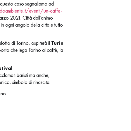
In questo caso segnaliamo ad
oambiente.it/eventi/un-caffe-
marzo 2021. Città dall’animo
n ogni angolo della città e tutto
otto di Torino, ospiterà il
Turin
porto che lega Torino al caffè, la
stival
cclamati baristi ma anche,
onico, simbolo di rinascita.
ano.