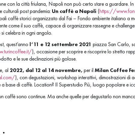
ne con la città friulana, Napoli non può certo stare a guardare. 
e culturali post pandemia:
Un caffè a Napoli
(
https://www.fond
ncipali caffè storici organizzato dal Fai – Fondo ambiente italiano a 
lente come il suo caffè, capace di organizzare rassegne e challenge i
fè si celebra in ogni angolo.
st, quest’anno
l’11 e 12 settembre
2021
piazza San Carlo, sal
.turincoffee.it/
), occasione per scoprire e riscoprire lo stretto rap
odotto e le sue declinazioni più golose.
e, al
2022, dal 12 al 14 novembre,
per il
Milan Coffee Fe
al.com/
), con degustazioni, workshop interattivi, dimostrazioni di a
e a base di caffè. Location? Il Superstudio Più, luogo popolare e ic
 un caffè sono continue. Ma anche quelle per degustarlo non manc