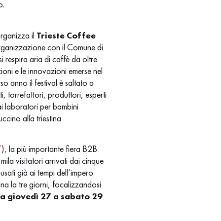
o.
organizza il
Trieste Coffee
organizzazione con il Comune di
 respira aria di caffè da oltre
oni e le innovazioni emerse nel
o anno il festival è saltato a
torrefattori, produttori, esperti
dai laboratori per bambini
ccino alla triestina
/
), la più importante fiera B2B
mila visitatori arrivati dai cinque
usati già ai tempi dell’impero
a la tre giorni, focalizzandosi
a giovedì 27 a sabato 29