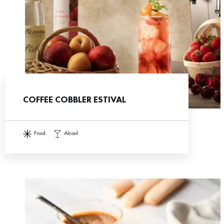
COFFEE COBBLER ESTIVAL
froid
alcool