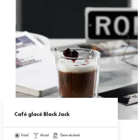
Café glacé Black Jack
froid
alcool
demi-écrémé