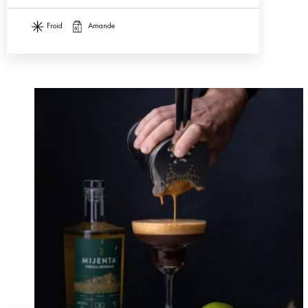
froid
amande