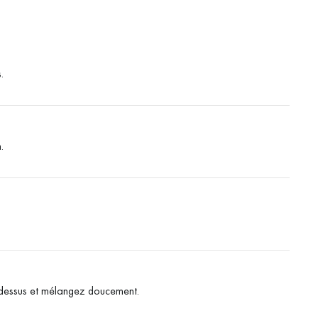
.
.
e dessus et mélangez doucement.