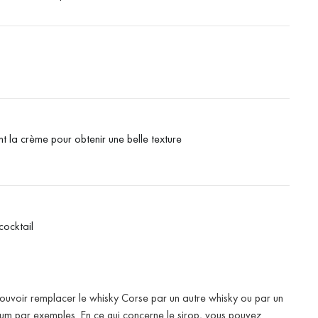
t la crème pour obtenir une belle texture
cocktail
 pouvoir remplacer le whisky Corse par un autre whisky ou par un
hum par exemples. En ce qui concerne le sirop, vous pouvez