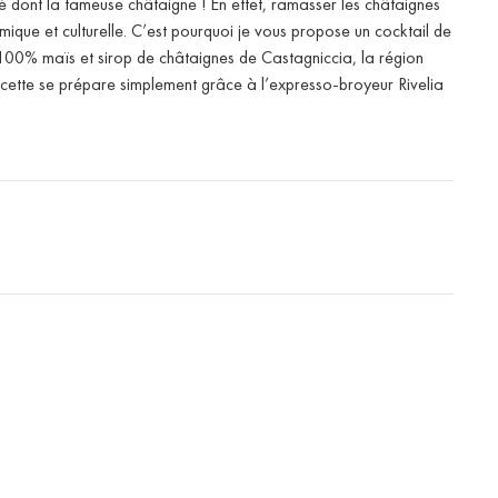
é dont la fameuse châtaigne ! En effet, ramasser les châtaignes
ique et culturelle. C’est pourquoi je vous propose un cocktail de
 100% maïs et sirop de châtaignes de Castagniccia, la région
ecette se prépare simplement grâce à l’expresso-broyeur Rivelia