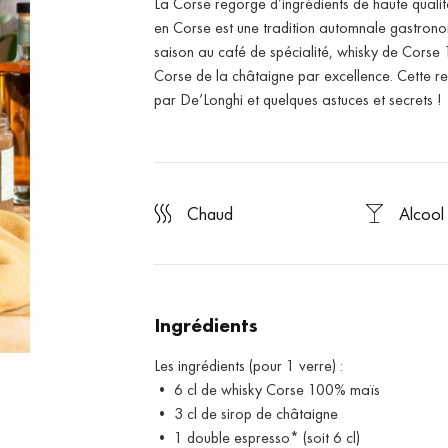
La Corse regorge d’ingrédients de haute qualit
en Corse est une tradition automnale gastronom
saison au café de spécialité, whisky de Corse
Corse de la châtaigne par excellence. Cette r
par De’Longhi et quelques astuces et secrets !
chaud
Alcool
Ingrédients
Les ingrédients (pour 1 verre) :
• 6 cl de whisky Corse 100% maïs
• 3 cl de sirop de châtaigne
• 1 double espresso* (soit 6 cl)