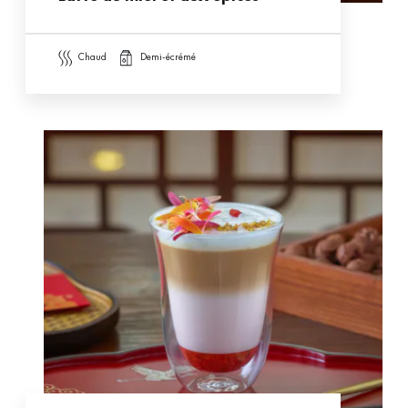
chaud
demi-écrémé