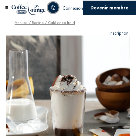
Devenir membre
Connexion
Accueil
/
Recipe
/ Café coco froid
Inscription