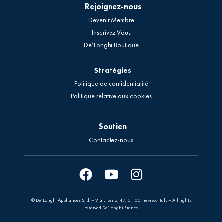
Rejoignez-nous
Devenir Membre
Inscrivez Vous
De’Longhi Boutique
Stratégies
Politique de confidentialité
Politique relative aux cookies
Soutien
Contactez-nous
© De’Longhi Appliances S.r.l. – Via L. Seitz, 47, 31100 Treviso, Italy – All rights
reserved De’Longhi France