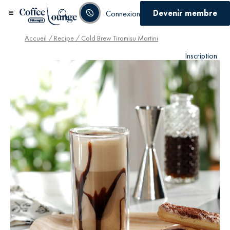
Devenir membre
Connexion
Accueil
/
Recipe
/ Cold Brew Tiramisu Martini
Inscription