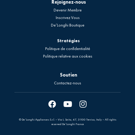
Rejoignez-nous
Devenir Membre
Inscrivez Vous
De’Longhi Boutique
Stratégies
Politique de confidentialité
Politique relative aux cookies
Soutien
Contactez-nous
© De’Longhi Appliances S.r.l. – Via L. Seitz, 47, 31100 Treviso, Italy – All rights
reserved De’Longhi France