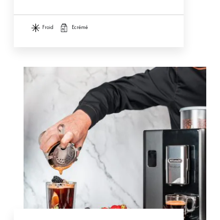
froid
ecrémé