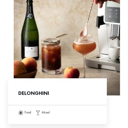
DELONGHINI
froid
alcool