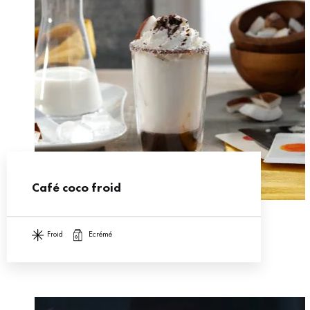
Café coco froid
froid
ecrémé