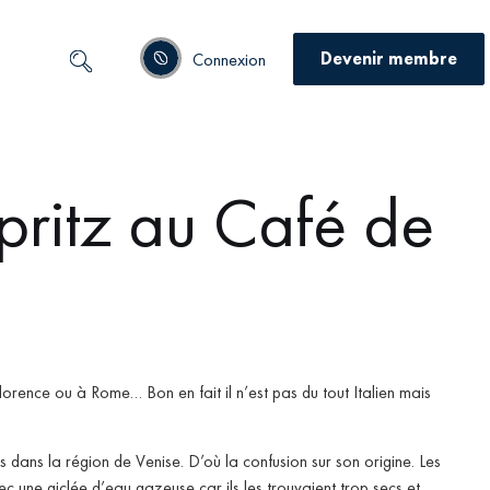
Devenir membre
Connexion
ritz au Café de
 Florence ou à Rome… Bon en fait il n’est pas du tout Italien mais
ns dans la région de Venise. D’où la confusion sur son origine. Les
c une giclée d’eau gazeuse car ils les trouvaient trop secs et