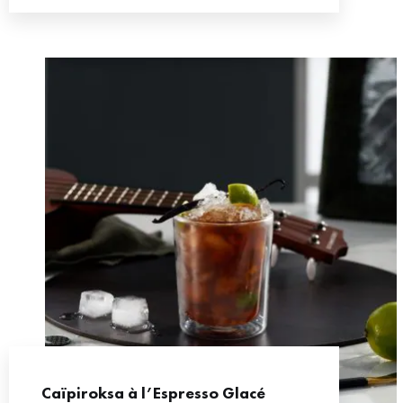
Caïpiroksa à l’Espresso Glacé