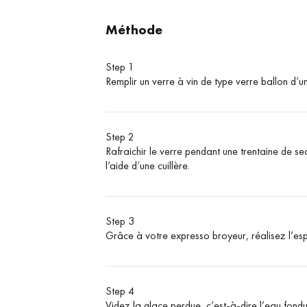
Méthode
Step 1
Remplir un verre à vin de type verre ballon d
Step 2
Rafraichir le verre pendant une trentaine de se
l’aide d’une cuillère.
Step 3
Grâce à votre expresso broyeur, réalisez l’esp
Step 4
Videz la glace perdue, c’est-à-dire l’eau fondu