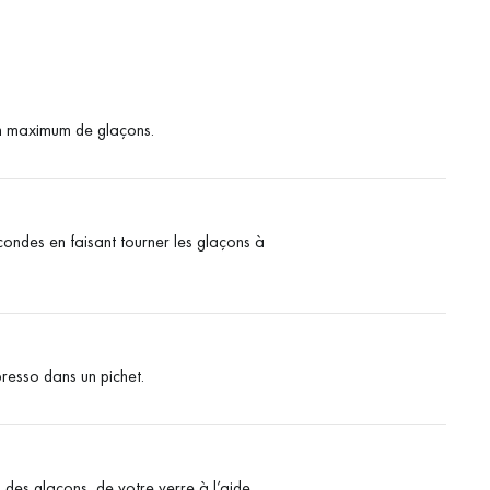
’un maximum de glaçons.
condes en faisant tourner les glaçons à
resso dans un pichet.
 des glaçons, de votre verre à l’aide