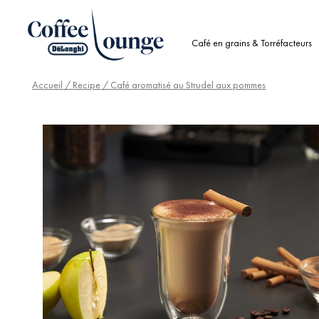
Café en grains & Torréfacteurs
Accueil
/
Recipe
/ Café aromatisé au Strudel aux pommes