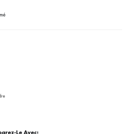
émé
a
dre
éparez-Le Avec: