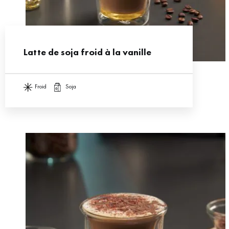
Latte de soja froid à la vanille
froid
soja