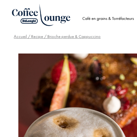
Café en grains & Torréfacteurs
Accueil
/
Recipe
/ Brioche perdue & Cappuccino