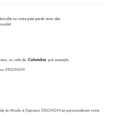
 bricohe ou votre pain perdu avec des
hocolat.
cteur, un café de
Colombie
par exemple.
resso DELONGHI.
l’aide du Moulin à Expresso DELONGHI en personnalisant votre