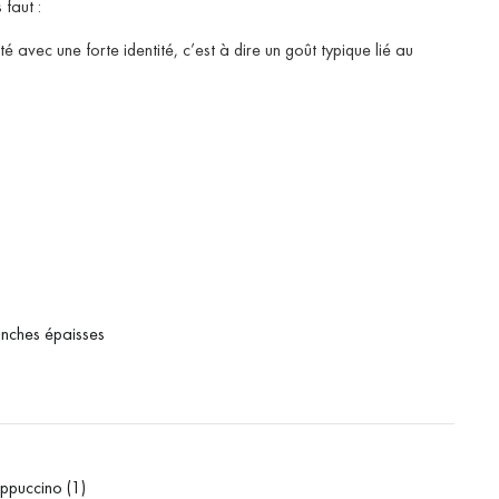
 faut :
 avec une forte identité, c’est à dire un goût typique lié au
anches épaisses
appuccino (1)